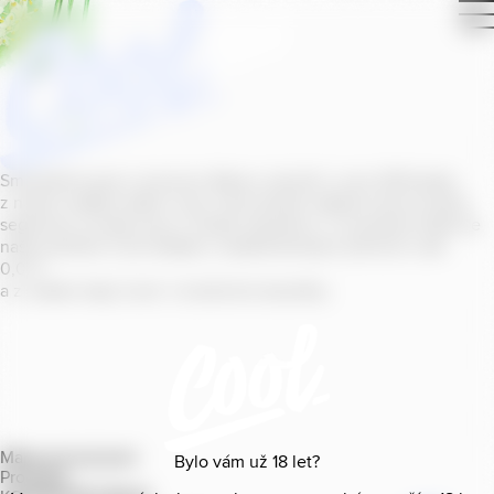
Smícháním piva s ovocnou šťávou vytvořil v roce
2011
jeden
z našich sládků
radler
Cool, čímž položil základ zcela nového
segmentu na bázi piva v České republice. V současné době se
naše portfolio Cool skládá z nealkoholických příchutí s alk.
0
,
0
%
a z nealko řady Cool+ s funkčními benefity.
Mapa provozoven
Bylo vám už
18
let?
Produkty