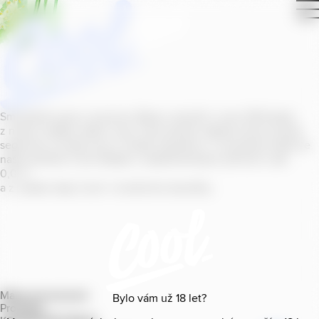
Smícháním piva s ovocnou šťávou vytvořil v roce
2011
jeden
z našich sládků
radler
Cool, čímž položil základ zcela nového
segmentu na bázi piva v České republice. V současné době se
naše portfolio Cool skládá z nealkoholických příchutí s alk.
0
,
0
%
a z nealko řady Cool+ s funkčními benefity.
Mapa provozoven
Bylo vám už
18
let?
Produkty