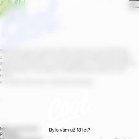
Smícháním piva s ovocnou šťávou vytvořil v roce
2011
jeden
z našich sládků
radler
Cool, čímž položil základ zcela nového
segmentu na bázi piva v České republice. V současné době se
naše portfolio Cool skládá z nealkoholických příchutí s alk.
0
,
0
%
a z nealko řady Cool+ s funkčními benefity.
Mapa provozoven
Bylo vám už
18
let?
Produkty