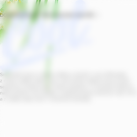
DOMŮ
PRODUKTY
PROVOZOVNY
SOUTĚŽ
Smícháním piva s ovocnou šťávou vytvořil v roce
2011
jeden
z našich sládků
radler
Cool, čímž položil základ zcela nového
segmentu na bázi piva v České republice. V současné době se
naše portfolio Cool skládá z nealkoholických příchutí s alk.
0
,
0
a z nealko řady Cool+ s funkčními benefity.