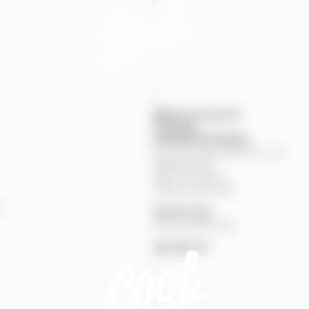
Mapa provozoven
Produkty
KONTAKTNÍ
ÚDAJE
Pivovary Staropramen, s.r.o.
Nádražní
84
150
00
Praha
5
Zákaznická linka
%
251
027
251
Pivní pohotovost
257
191
777