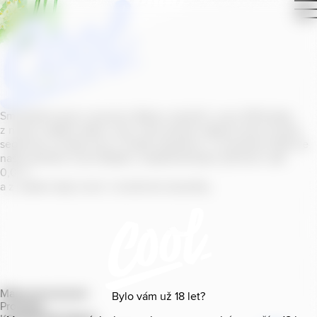
Smícháním piva s ovocnou šťávou vytvořil v roce
2011
jeden
z našich sládků
radler
Cool, čímž položil základ zcela nového
segmentu na bázi piva v České republice. V současné době se
naše portfolio Cool skládá z nealkoholických příchutí s alk.
0
,
0
%
a z nealko řady Cool+ s funkčními benefity.
Mapa provozoven
Bylo vám už
18
let?
Produkty