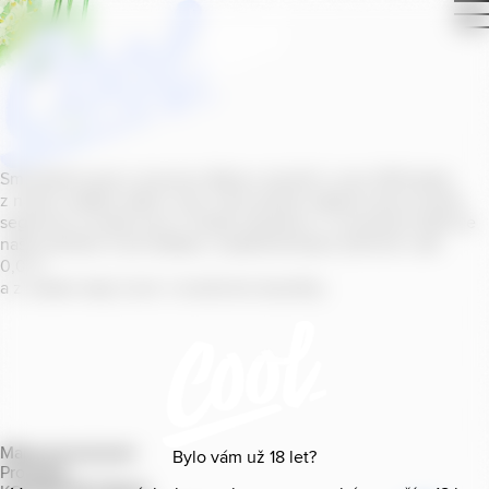
Smícháním piva s ovocnou šťávou vytvořil v roce
2011
jeden
z našich sládků
radler
Cool, čímž položil základ zcela nového
segmentu na bázi piva v České republice. V současné době se
naše portfolio Cool skládá z nealkoholických příchutí s alk.
0
,
0
%
a z nealko řady Cool+ s funkčními benefity.
Mapa provozoven
Bylo vám už
18
let?
Produkty