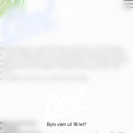
Smícháním piva s ovocnou šťávou vytvořil v roce
2011
jeden
z našich sládků
radler
Cool, čímž položil základ zcela nového
segmentu na bázi piva v České republice. V současné době se
naše portfolio Cool skládá z nealkoholických příchutí s alk.
0
,
0
%
a z nealko řady Cool+ s funkčními benefity.
Mapa provozoven
Bylo vám už
18
let?
Produkty