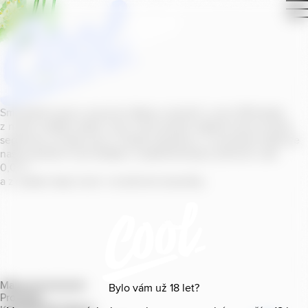
Smícháním piva s ovocnou šťávou vytvořil v roce
2011
jeden
z našich sládků
radler
Cool, čímž položil základ zcela nového
segmentu na bázi piva v České republice. V současné době se
naše portfolio Cool skládá z nealkoholických příchutí s alk.
0
,
0
%
a z nealko řady Cool+ s funkčními benefity.
Mapa provozoven
Bylo vám už
18
let?
Produkty