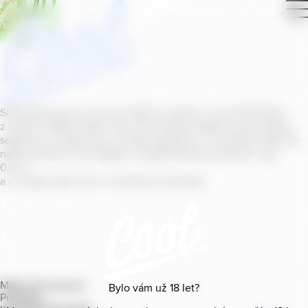
Smícháním piva s ovocnou šťávou vytvořil v roce
2011
jeden
z našich sládků
radler
Cool, čímž položil základ zcela nového
segmentu na bázi piva v České republice. V současné době se
naše portfolio Cool skládá z nealkoholických příchutí s alk.
0
,
0
%
a z nealko řady Cool+ s funkčními benefity.
Mapa provozoven
Bylo vám už
18
let?
Produkty