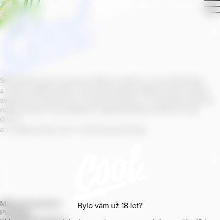
Smícháním piva s ovocnou šťávou vytvořil v roce
2011
jeden
z našich sládků
radler
Cool, čímž položil základ zcela nového
segmentu na bázi piva v České republice. V současné době se
naše portfolio Cool skládá z nealkoholických příchutí s alk.
0
,
0
%
a z nealko řady Cool+ s funkčními benefity.
Mapa provozoven
Bylo vám už
18
let?
Produkty