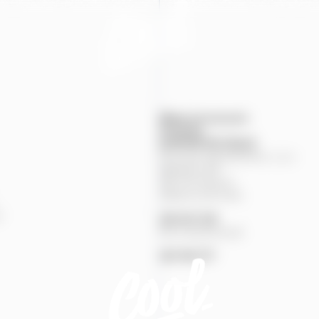
Mapa provozoven
Produkty
KONTAKTNÍ
ÚDAJE
Pivovary Staropramen, s.r.o.
Nádražní
84
150
00
Praha
5
Zákaznická linka
%
251
027
251
Pivní pohotovost
257
191
777