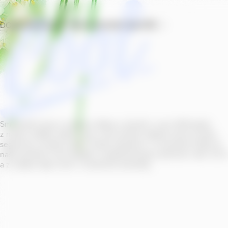
DOMŮ
PRODUKTY
PROVOZOVNY
SOUTĚŽ
Smícháním piva s ovocnou šťávou vytvořil v roce
2011
jeden
z našich sládků
radler
Cool, čímž položil základ zcela nového
segmentu na bázi piva v České republice. V současné době se
naše portfolio Cool skládá z nealkoholických příchutí s alk.
0
,
0
a z nealko řady Cool+ s funkčními benefity.