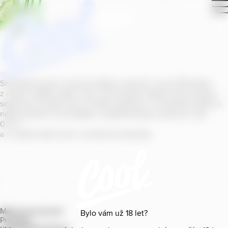
Smícháním piva s ovocnou šťávou vytvořil v roce
2011
jeden
z našich sládků
radler
Cool, čímž položil základ zcela nového
segmentu na bázi piva v České republice. V současné době se
naše portfolio Cool skládá z nealkoholických příchutí s alk.
0
,
0
%
a z nealko řady Cool+ s funkčními benefity.
Mapa provozoven
Bylo vám už
18
let?
Produkty