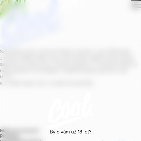
Smícháním piva s ovocnou šťávou vytvořil v roce
2011
jeden
z našich sládků
radler
Cool, čímž položil základ zcela nového
segmentu na bázi piva v České republice. V současné době se
naše portfolio Cool skládá z nealkoholických příchutí s alk.
0
,
0
%
a z nealko řady Cool+ s funkčními benefity.
Mapa provozoven
Bylo vám už
18
let?
Produkty