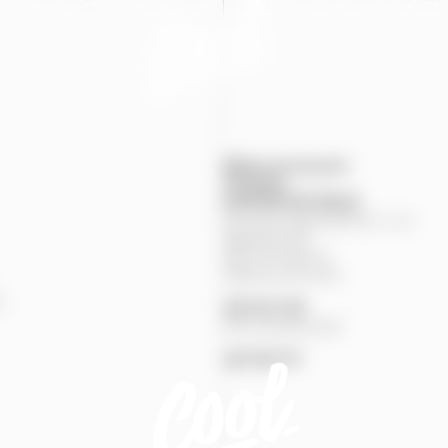
Mapa provozoven
Produkty
KONTAKTNÍ
ÚDAJE
Pivovary Staropramen, s.r.o.
Nádražní
84
150
00
Praha
5
Zákaznická linka
%
251
027
251
Pivní pohotovost
257
191
777