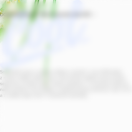
DOMŮ
PRODUKTY
PROVOZOVNY
SOUTĚŽ
Smícháním piva s ovocnou šťávou vytvořil v roce
2011
jeden
z našich sládků
radler
Cool, čímž položil základ zcela nového
segmentu na bázi piva v České republice. V současné době se
naše portfolio Cool skládá z nealkoholických příchutí s alk.
0
,
0
a z nealko řady Cool+ s funkčními benefity.