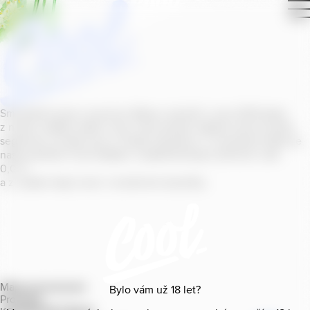
Smícháním piva s ovocnou šťávou vytvořil v roce
2011
jeden
z našich sládků
radler
Cool, čímž položil základ zcela nového
segmentu na bázi piva v České republice. V současné době se
naše portfolio Cool skládá z nealkoholických příchutí s alk.
0
,
0
%
a z nealko řady Cool+ s funkčními benefity.
Mapa provozoven
Bylo vám už
18
let?
Produkty