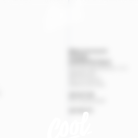
Mapa provozoven
Produkty
KONTAKTNÍ
ÚDAJE
Pivovary Staropramen, s.r.o.
Nádražní
84
150
00
Praha
5
Zákaznická linka
%
251
027
251
Pivní pohotovost
257
191
777