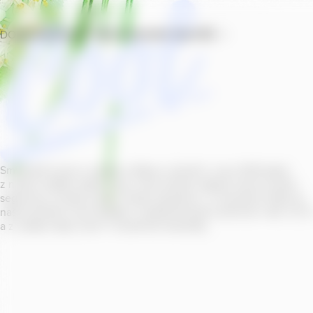
DOMŮ
PRODUKTY
PROVOZOVNY
SOUTĚŽ
Smícháním piva s ovocnou šťávou vytvořil v roce
2011
jeden
z našich sládků
radler
Cool, čímž položil základ zcela nového
segmentu na bázi piva v České republice. V současné době se
naše portfolio Cool skládá z nealkoholických příchutí s alk.
0
,
0
a z nealko řady Cool+ s funkčními benefity.