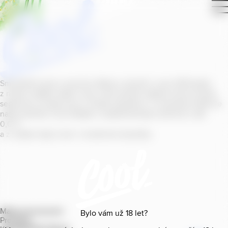
Smícháním piva s ovocnou šťávou vytvořil v roce
2011
jeden
z našich sládků
radler
Cool, čímž položil základ zcela nového
segmentu na bázi piva v České republice. V současné době se
naše portfolio Cool skládá z nealkoholických příchutí s alk.
0
,
0
%
a z nealko řady Cool+ s funkčními benefity.
Mapa provozoven
Bylo vám už
18
let?
Produkty