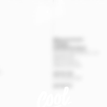
Mapa provozoven
Produkty
KONTAKTNÍ
ÚDAJE
Pivovary Staropramen, s.r.o.
Nádražní
84
150
00
Praha
5
Zákaznická linka
%
251
027
251
Pivní pohotovost
257
191
777