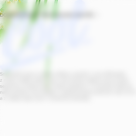
DOMŮ
PRODUKTY
PROVOZOVNY
SOUTĚŽ
Smícháním piva s ovocnou šťávou vytvořil v roce
2011
jeden
z našich sládků
radler
Cool, čímž položil základ zcela nového
segmentu na bázi piva v České republice. V současné době se
naše portfolio Cool skládá z nealkoholických příchutí s alk.
0
,
0
a z nealko řady Cool+ s funkčními benefity.