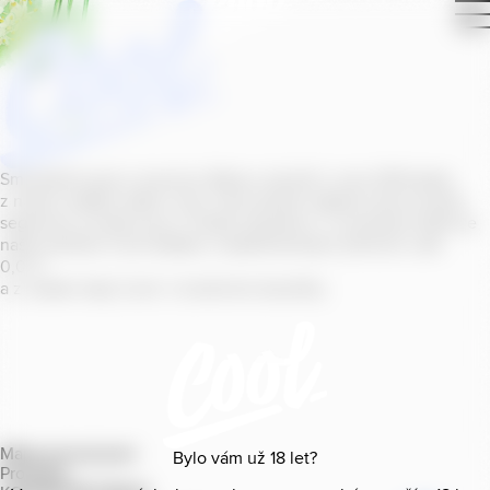
Smícháním piva s ovocnou šťávou vytvořil v roce
2011
jeden
z našich sládků
radler
Cool, čímž položil základ zcela nového
segmentu na bázi piva v České republice. V současné době se
naše portfolio Cool skládá z nealkoholických příchutí s alk.
0
,
0
%
a z nealko řady Cool+ s funkčními benefity.
Mapa provozoven
Bylo vám už
18
let?
Produkty