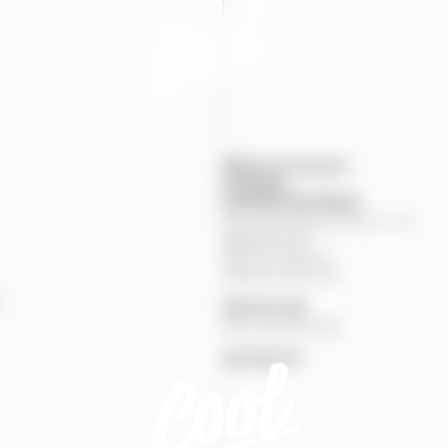
Mapa provozoven
Produkty
KONTAKTNÍ
ÚDAJE
Pivovary Staropramen, s.r.o.
Nádražní
84
150
00
Praha
5
Zákaznická linka
%
251
027
251
Pivní pohotovost
257
191
777