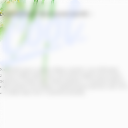
DOMŮ
PRODUKTY
PROVOZOVNY
SOUTĚŽ
Smícháním piva s ovocnou šťávou vytvořil v roce
2011
jeden
z našich sládků
radler
Cool, čímž položil základ zcela nového
segmentu na bázi piva v České republice. V současné době se
naše portfolio Cool skládá z nealkoholických příchutí s alk.
0
,
0
a z nealko řady Cool+ s funkčními benefity.