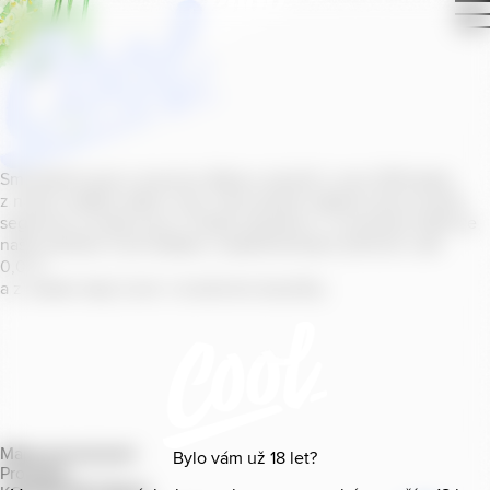
Smícháním piva s ovocnou šťávou vytvořil v roce
2011
jeden
z našich sládků
radler
Cool, čímž položil základ zcela nového
segmentu na bázi piva v České republice. V současné době se
naše portfolio Cool skládá z nealkoholických příchutí s alk.
0
,
0
%
a z nealko řady Cool+ s funkčními benefity.
Mapa provozoven
Bylo vám už
18
let?
Produkty