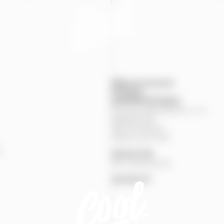
Mapa provozoven
Produkty
KONTAKTNÍ
ÚDAJE
Pivovary Staropramen, s.r.o.
Nádražní
84
150
00
Praha
5
Zákaznická linka
%
251
027
251
Pivní pohotovost
257
191
777