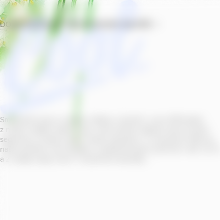
DOMŮ
PRODUKTY
PROVOZOVNY
SOUTĚŽ
Smícháním piva s ovocnou šťávou vytvořil v roce
2011
jeden
z našich sládků
radler
Cool, čímž položil základ zcela nového
segmentu na bázi piva v České republice. V současné době se
naše portfolio Cool skládá z nealkoholických příchutí s alk.
0
,
0
a z nealko řady Cool+ s funkčními benefity.