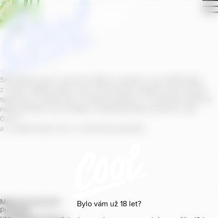
Smícháním piva s ovocnou šťávou vytvořil v roce
2011
jeden
z našich sládků
radler
Cool, čímž položil základ zcela nového
segmentu na bázi piva v České republice. V současné době se
naše portfolio Cool skládá z nealkoholických příchutí s alk.
0
,
0
%
a z nealko řady Cool+ s funkčními benefity.
Mapa provozoven
Bylo vám už
18
let?
Produkty