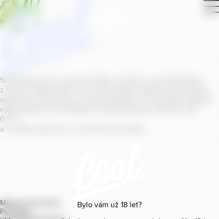
Smícháním piva s ovocnou šťávou vytvořil v roce
2011
jeden
z našich sládků
radler
Cool, čímž položil základ zcela nového
segmentu na bázi piva v České republice. V současné době se
naše portfolio Cool skládá z nealkoholických příchutí s alk.
0
,
0
%
a z nealko řady Cool+ s funkčními benefity.
Mapa provozoven
Bylo vám už
18
let?
Produkty