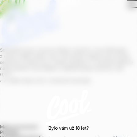
Smícháním piva s ovocnou šťávou vytvořil v roce
2011
jeden
z našich sládků
radler
Cool, čímž položil základ zcela nového
segmentu na bázi piva v České republice. V současné době se
naše portfolio Cool skládá z nealkoholických příchutí s alk.
0
,
0
%
a z nealko řady Cool+ s funkčními benefity.
Mapa provozoven
Bylo vám už
18
let?
Produkty