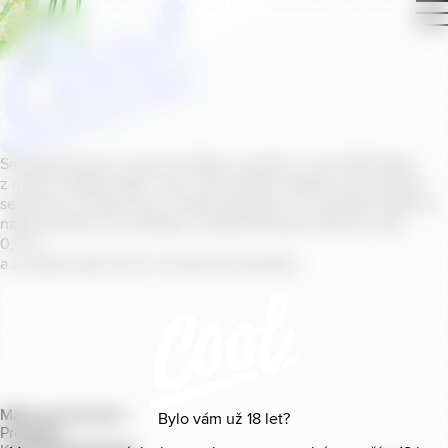
Smícháním piva s ovocnou šťávou vytvořil v roce
2011
jeden
z našich sládků
radler
Cool, čímž položil základ zcela nového
segmentu na bázi piva v České republice. V současné době se
naše portfolio Cool skládá z nealkoholických příchutí s alk.
0
,
0
%
a z nealko řady Cool+ s funkčními benefity.
Mapa provozoven
Bylo vám už
18
let?
Produkty