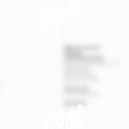
Mapa provozoven
Produkty
KONTAKTNÍ
ÚDAJE
Pivovary Staropramen, s.r.o.
Nádražní
84
150
00
Praha
5
Zákaznická linka
%
251
027
251
Pivní pohotovost
257
191
777