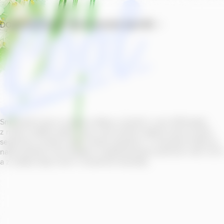
DOMŮ
PRODUKTY
PROVOZOVNY
SOUTĚŽ
Smícháním piva s ovocnou šťávou vytvořil v roce
2011
jeden
z našich sládků
radler
Cool, čímž položil základ zcela nového
segmentu na bázi piva v České republice. V současné době se
naše portfolio Cool skládá z nealkoholických příchutí s alk.
0
,
0
a z nealko řady Cool+ s funkčními benefity.