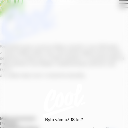
Smícháním piva s ovocnou šťávou vytvořil v roce
2011
jeden
z našich sládků
radler
Cool, čímž položil základ zcela nového
segmentu na bázi piva v České republice. V současné době se
naše portfolio Cool skládá z nealkoholických příchutí s alk.
0
,
0
%
a z nealko řady Cool+ s funkčními benefity.
Mapa provozoven
Bylo vám už
18
let?
Produkty