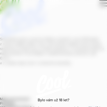
Smícháním piva s ovocnou šťávou vytvořil v roce
2011
jeden
z našich sládků
radler
Cool, čímž položil základ zcela nového
segmentu na bázi piva v České republice. V současné době se
naše portfolio Cool skládá z nealkoholických příchutí s alk.
0
,
0
%
a z nealko řady Cool+ s funkčními benefity.
Mapa provozoven
Bylo vám už
18
let?
Produkty