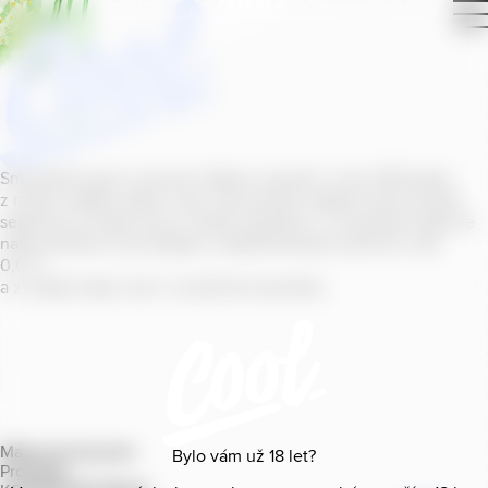
Smícháním piva s ovocnou šťávou vytvořil v roce
2011
jeden
z našich sládků
radler
Cool, čímž položil základ zcela nového
segmentu na bázi piva v České republice. V současné době se
naše portfolio Cool skládá z nealkoholických příchutí s alk.
0
,
0
%
a z nealko řady Cool+ s funkčními benefity.
Mapa provozoven
Bylo vám už
18
let?
Produkty