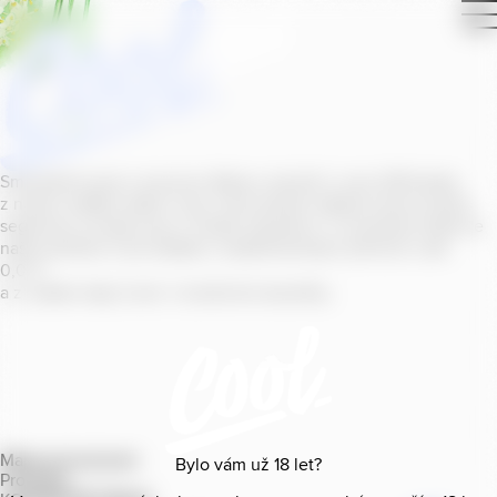
Smícháním piva s ovocnou šťávou vytvořil v roce
2011
jeden
z našich sládků
radler
Cool, čímž položil základ zcela nového
segmentu na bázi piva v České republice. V současné době se
naše portfolio Cool skládá z nealkoholických příchutí s alk.
0
,
0
%
a z nealko řady Cool+ s funkčními benefity.
Mapa provozoven
Bylo vám už
18
let?
Produkty