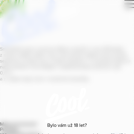
Smícháním piva s ovocnou šťávou vytvořil v roce
2011
jeden
z našich sládků
radler
Cool, čímž položil základ zcela nového
segmentu na bázi piva v České republice. V současné době se
naše portfolio Cool skládá z nealkoholických příchutí s alk.
0
,
0
%
a z nealko řady Cool+ s funkčními benefity.
Mapa provozoven
Bylo vám už
18
let?
Produkty