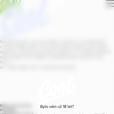
Smícháním piva s ovocnou šťávou vytvořil v roce
2011
jeden
z našich sládků
radler
Cool, čímž položil základ zcela nového
segmentu na bázi piva v České republice. V současné době se
naše portfolio Cool skládá z nealkoholických příchutí s alk.
0
,
0
%
a z nealko řady Cool+ s funkčními benefity.
Mapa provozoven
Bylo vám už
18
let?
Produkty