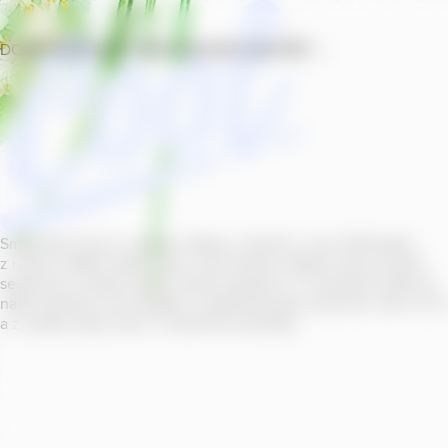
DOMŮ
PRODUKTY
PROVOZOVNY
SOUTĚŽ
Smícháním piva s ovocnou šťávou vytvořil v roce
2011
jeden
z našich sládků
radler
Cool, čímž položil základ zcela nového
segmentu na bázi piva v České republice. V současné době se
naše portfolio Cool skládá z nealkoholických příchutí s alk.
0
,
0
a z nealko řady Cool+ s funkčními benefity.