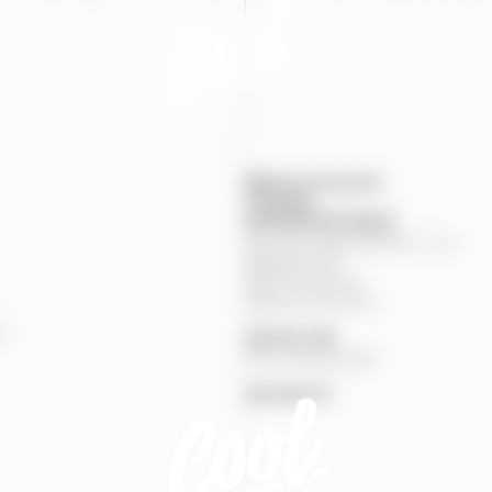
Mapa provozoven
Produkty
KONTAKTNÍ
ÚDAJE
Pivovary Staropramen, s.r.o.
Nádražní
84
150
00
Praha
5
Zákaznická linka
%
251
027
251
Pivní pohotovost
257
191
777