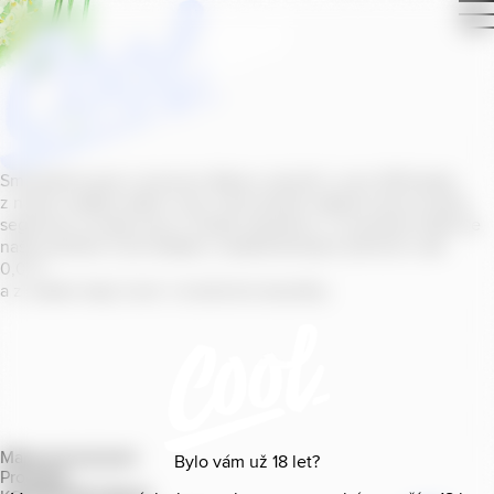
Smícháním piva s ovocnou šťávou vytvořil v roce
2011
jeden
z našich sládků
radler
Cool, čímž položil základ zcela nového
segmentu na bázi piva v České republice. V současné době se
naše portfolio Cool skládá z nealkoholických příchutí s alk.
0
,
0
%
a z nealko řady Cool+ s funkčními benefity.
Mapa provozoven
Bylo vám už
18
let?
Produkty