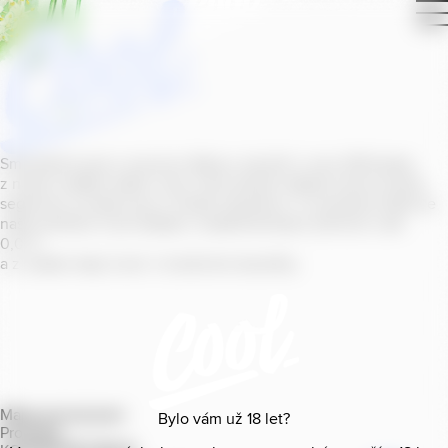
Smícháním piva s ovocnou šťávou vytvořil v roce
2011
jeden
z našich sládků
radler
Cool, čímž položil základ zcela nového
segmentu na bázi piva v České republice. V současné době se
naše portfolio Cool skládá z nealkoholických příchutí s alk.
0
,
0
%
a z nealko řady Cool+ s funkčními benefity.
Mapa provozoven
Bylo vám už
18
let?
Produkty