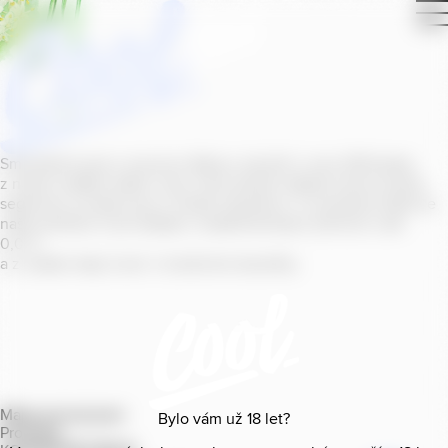
Smícháním piva s ovocnou šťávou vytvořil v roce
2011
jeden
z našich sládků
radler
Cool, čímž položil základ zcela nového
segmentu na bázi piva v České republice. V současné době se
naše portfolio Cool skládá z nealkoholických příchutí s alk.
0
,
0
%
a z nealko řady Cool+ s funkčními benefity.
Mapa provozoven
Bylo vám už
18
let?
Produkty