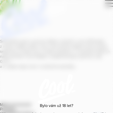
Smícháním piva s ovocnou šťávou vytvořil v roce
2011
jeden
z našich sládků
radler
Cool, čímž položil základ zcela nového
segmentu na bázi piva v České republice. V současné době se
naše portfolio Cool skládá z nealkoholických příchutí s alk.
0
,
0
%
a z nealko řady Cool+ s funkčními benefity.
Mapa provozoven
Bylo vám už
18
let?
Produkty