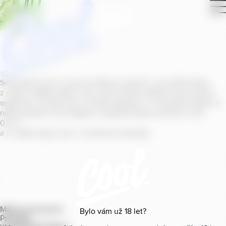
Smícháním piva s ovocnou šťávou vytvořil v roce
2011
jeden
z našich sládků
radler
Cool, čímž položil základ zcela nového
segmentu na bázi piva v České republice. V současné době se
naše portfolio Cool skládá z nealkoholických příchutí s alk.
0
,
0
%
a z nealko řady Cool+ s funkčními benefity.
Mapa provozoven
Bylo vám už
18
let?
Produkty