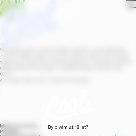
Smícháním piva s ovocnou šťávou vytvořil v roce
2011
jeden
z našich sládků
radler
Cool, čímž položil základ zcela nového
segmentu na bázi piva v České republice. V současné době se
naše portfolio Cool skládá z nealkoholických příchutí s alk.
0
,
0
%
a z nealko řady Cool+ s funkčními benefity.
Mapa provozoven
Bylo vám už
18
let?
Produkty