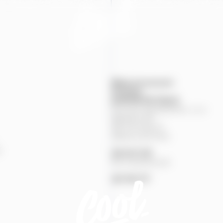
Mapa provozoven
Produkty
KONTAKTNÍ
ÚDAJE
Pivovary Staropramen, s.r.o.
Nádražní
84
150
00
Praha
5
Zákaznická linka
%
251
027
251
Pivní pohotovost
257
191
777