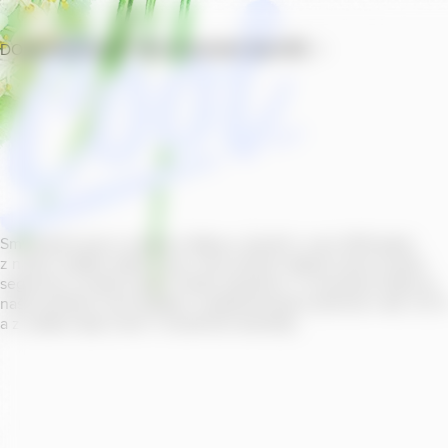
DOMŮ
PRODUKTY
PROVOZOVNY
SOUTĚŽ
Smícháním piva s ovocnou šťávou vytvořil v roce
2011
jeden
z našich sládků
radler
Cool, čímž položil základ zcela nového
segmentu na bázi piva v České republice. V současné době se
naše portfolio Cool skládá z nealkoholických příchutí s alk.
0
,
0
a z nealko řady Cool+ s funkčními benefity.