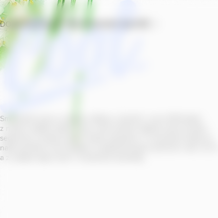
DOMŮ
PRODUKTY
PROVOZOVNY
SOUTĚŽ
Smícháním piva s ovocnou šťávou vytvořil v roce
2011
jeden
z našich sládků
radler
Cool, čímž položil základ zcela nového
segmentu na bázi piva v České republice. V současné době se
naše portfolio Cool skládá z nealkoholických příchutí s alk.
0
,
0
a z nealko řady Cool+ s funkčními benefity.