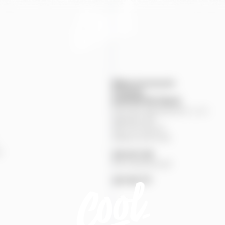
Mapa provozoven
Produkty
KONTAKTNÍ
ÚDAJE
Pivovary Staropramen, s.r.o.
Nádražní
84
150
00
Praha
5
Zákaznická linka
%
251
027
251
Pivní pohotovost
257
191
777