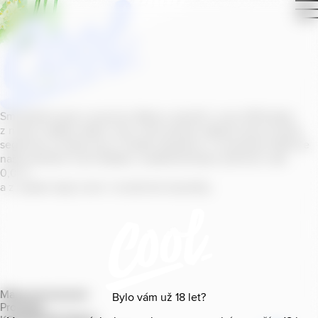
Smícháním piva s ovocnou šťávou vytvořil v roce
2011
jeden
z našich sládků
radler
Cool, čímž položil základ zcela nového
segmentu na bázi piva v České republice. V současné době se
naše portfolio Cool skládá z nealkoholických příchutí s alk.
0
,
0
%
a z nealko řady Cool+ s funkčními benefity.
Mapa provozoven
Bylo vám už
18
let?
Produkty