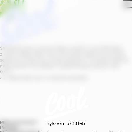
Smícháním piva s ovocnou šťávou vytvořil v roce
2011
jeden
z našich sládků
radler
Cool, čímž položil základ zcela nového
segmentu na bázi piva v České republice. V současné době se
naše portfolio Cool skládá z nealkoholických příchutí s alk.
0
,
0
%
a z nealko řady Cool+ s funkčními benefity.
Mapa provozoven
Bylo vám už
18
let?
Produkty