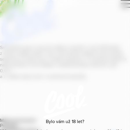
Smícháním piva s ovocnou šťávou vytvořil v roce
2011
jeden
z našich sládků
radler
Cool, čímž položil základ zcela nového
segmentu na bázi piva v České republice. V současné době se
naše portfolio Cool skládá z nealkoholických příchutí s alk.
0
,
0
%
a z nealko řady Cool+ s funkčními benefity.
Mapa provozoven
Bylo vám už
18
let?
Produkty