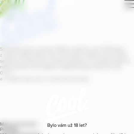
Smícháním piva s ovocnou šťávou vytvořil v roce
2011
jeden
z našich sládků
radler
Cool, čímž položil základ zcela nového
segmentu na bázi piva v České republice. V současné době se
naše portfolio Cool skládá z nealkoholických příchutí s alk.
0
,
0
%
a z nealko řady Cool+ s funkčními benefity.
Mapa provozoven
Bylo vám už
18
let?
Produkty