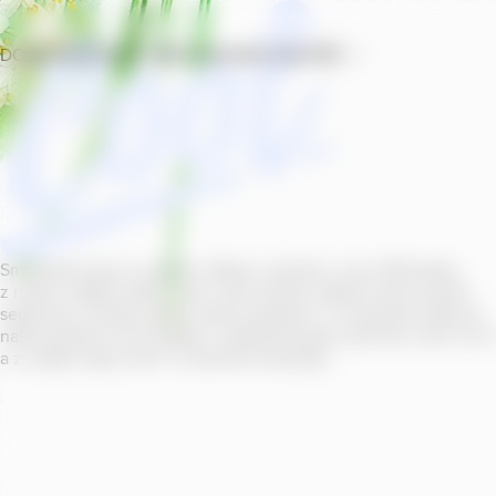
DOMŮ
PRODUKTY
PROVOZOVNY
SOUTĚŽ
Smícháním piva s ovocnou šťávou vytvořil v roce
2011
jeden
z našich sládků
radler
Cool, čímž položil základ zcela nového
segmentu na bázi piva v České republice. V současné době se
naše portfolio Cool skládá z nealkoholických příchutí s alk.
0
,
0
a z nealko řady Cool+ s funkčními benefity.