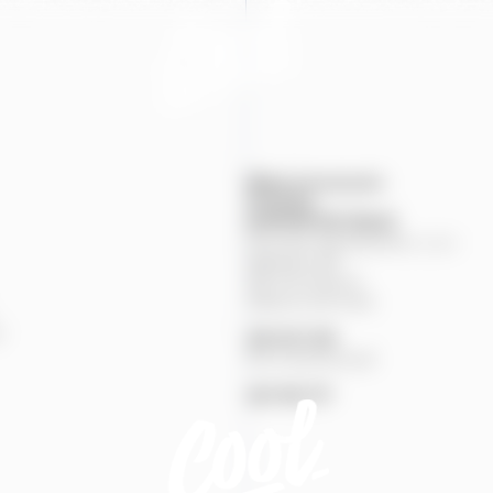
Mapa provozoven
Produkty
KONTAKTNÍ
ÚDAJE
Pivovary Staropramen, s.r.o.
Nádražní
84
150
00
Praha
5
Zákaznická linka
%
251
027
251
Pivní pohotovost
257
191
777