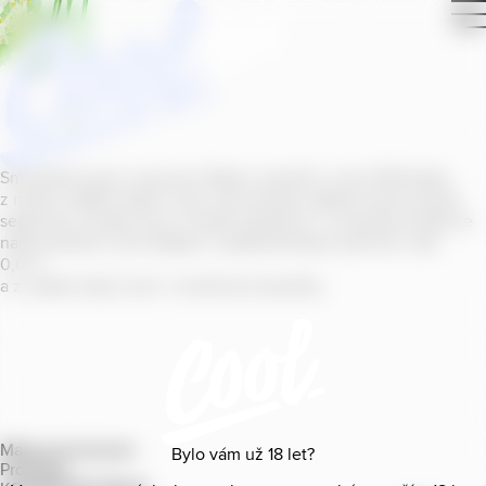
Smícháním piva s ovocnou šťávou vytvořil v roce
2011
jeden
z našich sládků
radler
Cool, čímž položil základ zcela nového
segmentu na bázi piva v České republice. V současné době se
naše portfolio Cool skládá z nealkoholických příchutí s alk.
0
,
0
%
a z nealko řady Cool+ s funkčními benefity.
Mapa provozoven
Bylo vám už
18
let?
Produkty