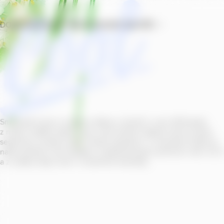
DOMŮ
PRODUKTY
PROVOZOVNY
SOUTĚŽ
Smícháním piva s ovocnou šťávou vytvořil v roce
2011
jeden
z našich sládků
radler
Cool, čímž položil základ zcela nového
segmentu na bázi piva v České republice. V současné době se
naše portfolio Cool skládá z nealkoholických příchutí s alk.
0
,
0
a z nealko řady Cool+ s funkčními benefity.