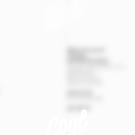
Mapa provozoven
Produkty
KONTAKTNÍ
ÚDAJE
Pivovary Staropramen, s.r.o.
Nádražní
84
150
00
Praha
5
Zákaznická linka
%
251
027
251
Pivní pohotovost
257
191
777