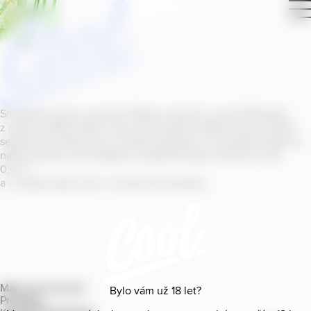
Smícháním piva s ovocnou šťávou vytvořil v roce
2011
jeden
z našich sládků
radler
Cool, čímž položil základ zcela nového
segmentu na bázi piva v České republice. V současné době se
naše portfolio Cool skládá z nealkoholických příchutí s alk.
0
,
0
%
a z nealko řady Cool+ s funkčními benefity.
Mapa provozoven
Bylo vám už
18
let?
Produkty